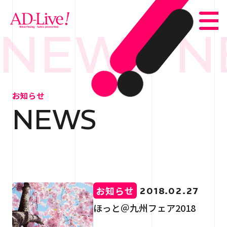
NEWS N
TOP
トップ
お知らせ
NEWS
NEWS
お知らせ
ABOUT
会社概要
SERVICE
サービス紹介
お知らせ
2018.02.27
WORKS
事例紹介
ほっと＠九州フェア2018