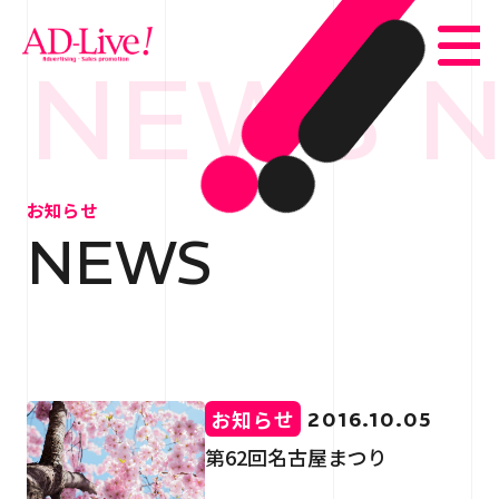
 NEWS 
TOP
トップ
お知らせ
NEWS
NEWS
お知らせ
ABOUT
会社概要
SERVICE
サービス紹介
お知らせ
2016.10.05
WORKS
事例紹介
第62回名古屋まつり