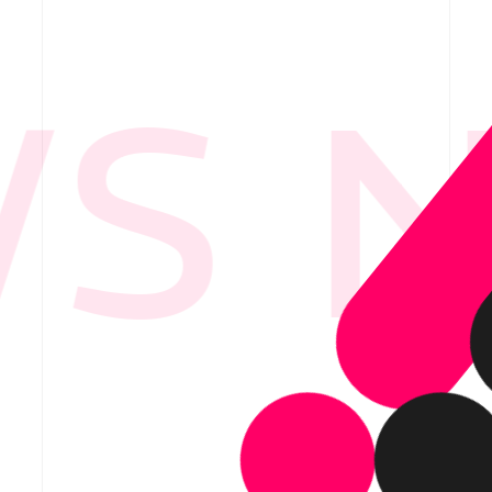
S N
要
ービス紹介