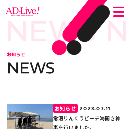
 NEWS 
TOP
トップ
お知らせ
NEWS
NEWS
お知らせ
ABOUT
会社概要
SERVICE
サービス紹介
お知らせ
2023.07.11
WORKS
事例紹介
常滑りんくうビーチ海開き神
事を行いました。