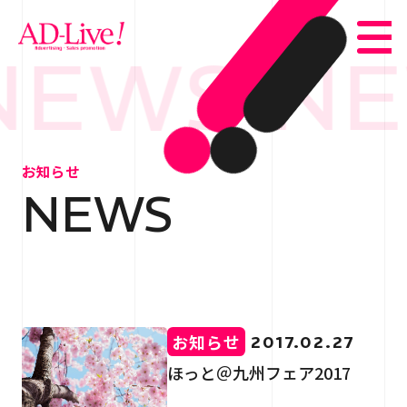
NEWS N
TOP
トップ
お知らせ
NEWS
NEWS
お知らせ
ABOUT
会社概要
SERVICE
サービス紹介
お知らせ
2017.02.27
WORKS
事例紹介
ほっと＠九州フェア2017