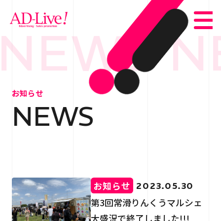
NEWS N
TOP
トップ
お知らせ
NEWS
NEWS
お知らせ
ABOUT
会社概要
SERVICE
サービス紹介
お知らせ
2023.05.30
WORKS
事例紹介
第3回常滑りんくうマルシェ
大盛況で終了しました!!!