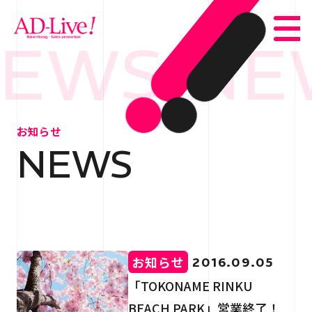
EWS NE
TOP
トップ
お知らせ
NEWS
NEWS
お知らせ
ABOUT
会社概要
SERVICE
サービス紹介
お知らせ
2016.09.05
WORKS
事例紹介
「TOKONAME RINKU
BEACH PARK」営業終了！