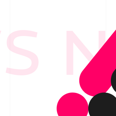
 N
要
ービス紹介