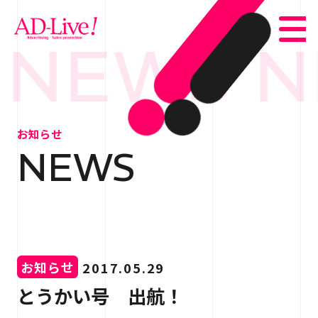
 NEWS N
TOP
トップ
お知らせ
NEWS
NEWS
お知らせ
ABOUT
会社概要
SERVICE
サービス紹介
お知らせ
2017.05.29
WORKS
事例紹介
とうかい号 出航！