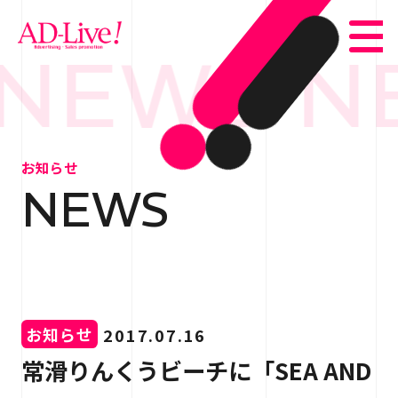
NEWS N
TOP
トップ
お知らせ
NEWS
NEWS
お知らせ
ABOUT
会社概要
SERVICE
サービス紹介
お知らせ
2017.07.16
WORKS
事例紹介
常滑りんくうビーチに「SEA AND