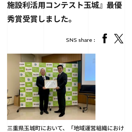
施設利活用コンテスト玉城』最優
RECRUIT
採用情報
秀賞受賞しました。
CONTACT
お問い合わせ
SNS share :
個人情報保護法
サイトマップ
三重県玉城町において、「地域運営組織におけ