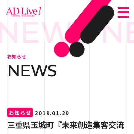
NEWS N
TOP
トップ
お知らせ
NEWS
NEWS
お知らせ
ABOUT
会社概要
SERVICE
サービス紹介
お知らせ
2019.01.29
WORKS
事例紹介
三重県玉城町『未来創造集客交流