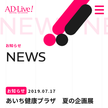
NEWS N
TOP
トップ
お知らせ
NEWS
NEWS
お知らせ
ABOUT
会社概要
SERVICE
サービス紹介
お知らせ
2019.07.17
WORKS
事例紹介
あいち健康プラザ 夏の企画展