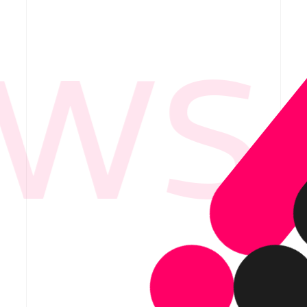
WS 
要
ービス紹介