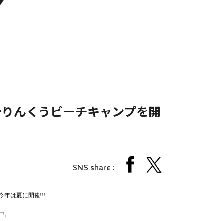
滑りんくうビーチキャンプを開
個人情報保護法
サイトマップ
SNS share :
今年は夏に開催
!!!
中。