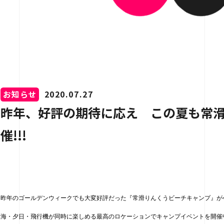
介
用情報
お知らせ
2020.07.27
昨年、好評の期待に応え この夏も常
催!!!
お問い合わせ
昨年のゴールデンウィークでも大変好評だった『常滑りんくうビーチキャンプ』が
海・夕日・飛行機が同時に楽しめる最高のロケーションでキャンプイベントを開催