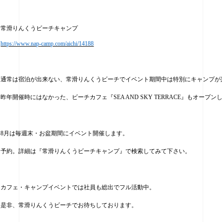
常滑りんくうビーチキャンプ
https://www.nap-camp.com/aichi/14188
通常は宿泊が出来ない、常滑りんくうビーチでイベント期間中は特別にキャンプが
昨年開催時にはなかった、ビーチカフェ『
SEA AND SKY TERRACE
』もオープン
8
月は毎週末・お盆期間にイベント開催します。
予約。詳細は『常滑りんくうビーチキャンプ』で検索してみて下さい。
カフェ・キャンプイベントでは社員も総出でフル活動中。
是非、常滑りんくうビーチでお待ちしております。