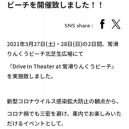
ビーチを開催致しました！！
RECRUIT
採用情報
CONTACT
お問い合わせ
SNS share :
2021年3月27日(土)・28日(日)の2日間、常滑
りんくうビーチ北芝生広場にて
『Drive in Theater at 常滑りんくうビーチ』
を実施致しました。
個人情報保護法
サイトマップ
新型コロナウイルス感染拡大防止の観点から、
コロナ禍でも三密を避け、車内でお楽しみいた
だけるイベントとして、