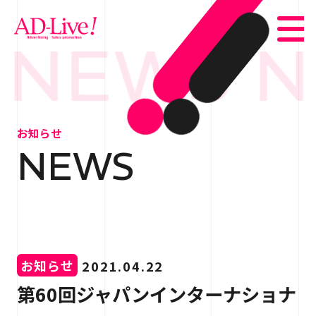
 NEWS N
TOP
トップ
お知らせ
NEWS
NEWS
お知らせ
ABOUT
会社概要
SERVICE
サービス紹介
お知らせ
2021.04.22
WORKS
事例紹介
第60回ジャパンインターナショナ