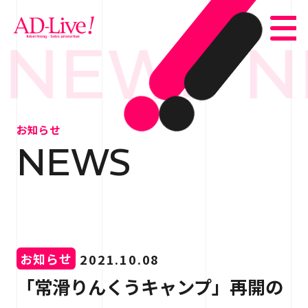
NEWS N
TOP
トップ
お知らせ
NEWS
NEWS
お知らせ
ABOUT
会社概要
SERVICE
サービス紹介
お知らせ
2021.10.08
WORKS
事例紹介
「常滑りんくうキャンプ」再開の