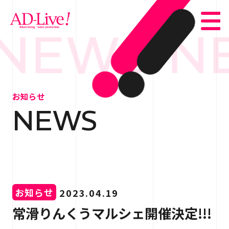
NEWS N
TOP
トップ
お知らせ
NEWS
NEWS
お知らせ
ABOUT
会社概要
SERVICE
サービス紹介
お知らせ
2023.04.19
WORKS
事例紹介
常滑りんくうマルシェ開催決定!!!