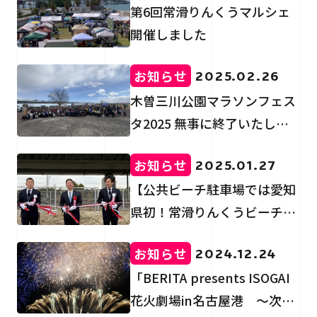
第6回常滑りんくうマルシェ
開催しました
お知らせ
2025.02.26
木曽三川公園マラソンフェス
タ2025 無事に終了いたしま
した。
お知らせ
2025.01.27
【公共ビーチ駐車場では愛知
県初！常滑りんくうビーチ
EV充電器設置】お披露目式を
お知らせ
2024.12.24
行いました。
「BERITA presents ISOGAI
花火劇場in名古屋港 ～次世