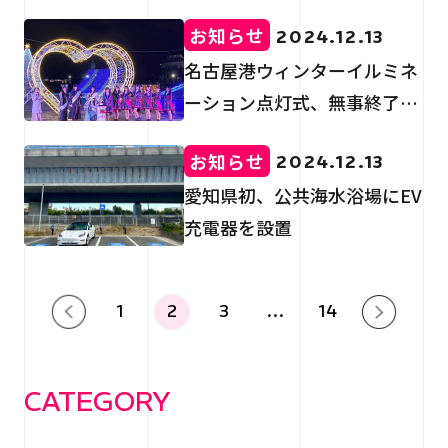
代を担う子供たちに美しい花
お知らせ
2024.12.13
火を～」無事に終了しまし
名古屋港ウィンターイルミネ
た。
ーション点灯式、無事終了し
ました。
お知らせ
2024.12.13
愛知県初、公共海水浴場にEV
充電器を設置
1
2
3
…
14
CATEGORY