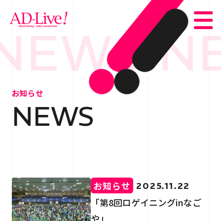
NEWS N
TOP
トップ
お知らせ
NEWS
NEWS
お知らせ
ABOUT
会社概要
SERVICE
サービス紹介
お知らせ
2025.11.22
WORKS
事例紹介
「第8回ロゲイニングinなご
や」